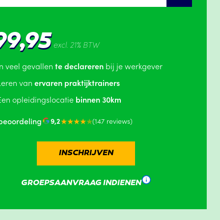
99,95
excl. 21% BTW
In veel gevallen
te declareren
bij je werkgever
Leren van
ervaren praktijktrainers
Een opleidingslocatie
binnen 30km
beoordeling
★★★★
★
9,2
(147 reviews)
INSCHRIJVEN
GROEPSAANVRAAG INDIENEN