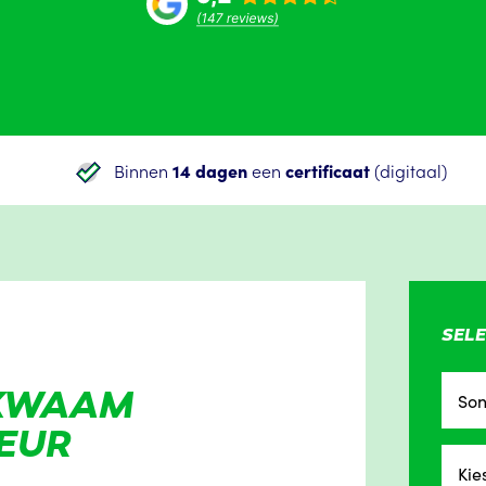
Binnen
14 dagen
een
certificaat
(digitaal)
SELE
EKWAAM
So
EUR
Kie