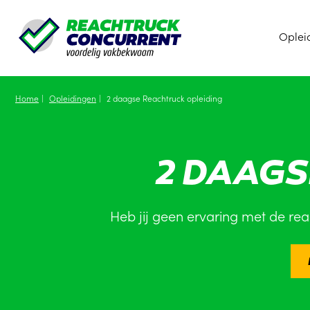
Oplei
Home
Opleidingen
2 daagse Reachtruck opleiding
2 DAAG
Heb jij geen ervaring met de reac