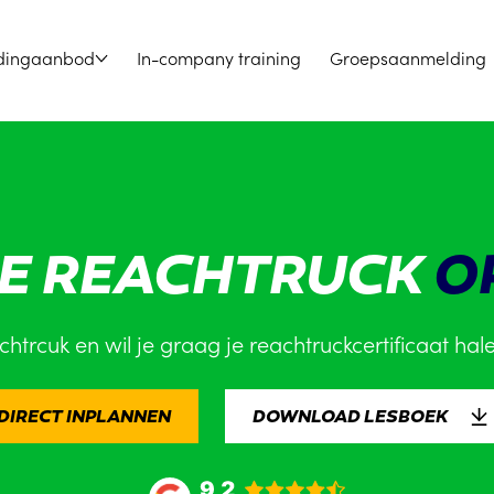
dingaanbod
In-company training
Groepsaanmelding
SE REACHTRUCK
O
htrcuk en wil je graag je reachtruckcertificaat hal
DIRECT INPLANNEN
DOWNLOAD LESBOEK